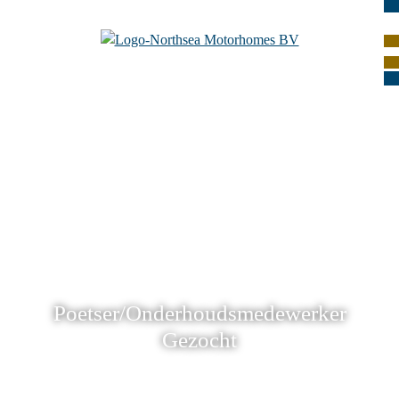
Poetser/Onderhoudsmedewerker
Gezocht